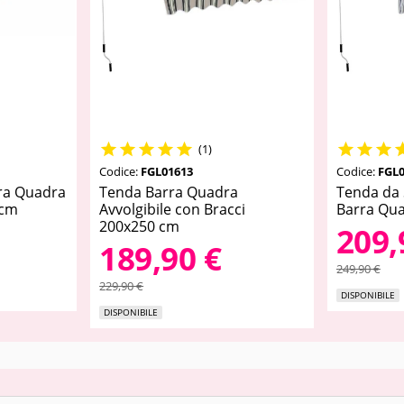








(1)
Codice:
FGL01613
Codice:
FGL0
rra Quadra
Tenda Barra Quadra
Tenda da 
 cm
Avvolgibile con Bracci
Barra Qu
200x250 cm
209,
189,90 €
249,90 €
229,90 €
DISPONIBILE
DISPONIBILE