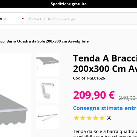
Spedizione gratuita
cci Barra Quadra da Sole 200x300 cm Avvolgibile
Tenda A Bracc
200x300 Cm Av
Codice:
FGL01626
209,90 €
249,90
Consegna stimata entro





(4)
Tenda da Sole a barra quadra 
avvolgibile con bracci previo a