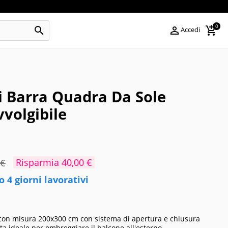
0



Accedi
i Barra Quadra Da Sole
volgibile
Risparmia 40,00 €
 €
 4 giorni lavorativi
con misura 200x300 cm con sistema di apertura e chiusura
sta ideale per ombreggiare il balcone all'esterno.