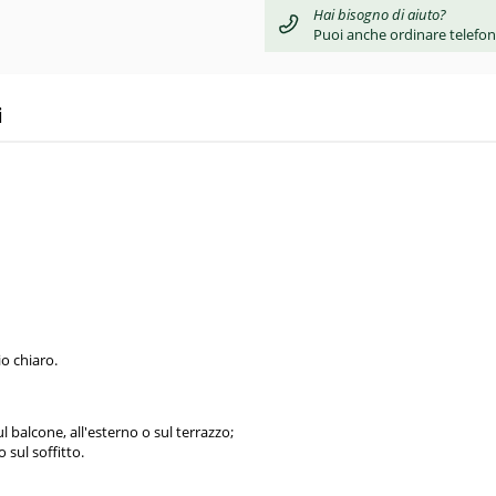
Hai bisogno di aiuto?
Puoi anche ordinare telefo
i
io chiaro.
l balcone, all'esterno o sul terrazzo;
 sul soffitto.