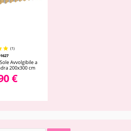


(1)
1627
Sole Avvolgibile a
adra 200x300 cm
90 €