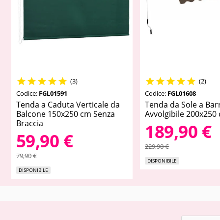










(3)
(2)
Codice:
FGL01591
Codice:
FGL01608
Tenda a Caduta Verticale da
Tenda da Sole a Ba
Balcone 150x250 cm Senza
Avvolgibile 200x250
Braccia
189,90 €
59,90 €
229,90 €
79,90 €
DISPONIBILE
DISPONIBILE