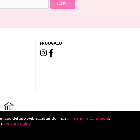
ISCRIVITI
FROOGALO
are l'uso del sito web accettando i nostri
Termini e Condizioni
.
tra
Privacy Policy
.