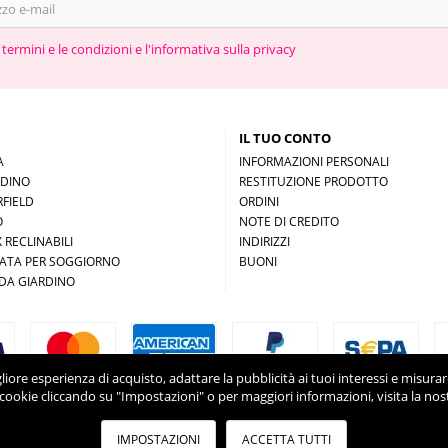
 termini e le condizioni e l'informativa sulla privacy
IL TUO CONTO
A
INFORMAZIONI PERSONALI
RDINO
RESTITUZIONE PRODOTTO
FIELD
ORDINI
O
NOTE DI CREDITO
 RECLINABILI
INDIRIZZI
ZATA PER SOGGIORNO
BUONI
DA GIARDINO
migliore esperienza di acquisto, adattare la pubblicità ai tuoi interessi e misur
cookie cliccando su "Impostazioni" o per maggiori informazioni, visita la nos
IMPOSTAZIONI
ACCETTA TUTTI