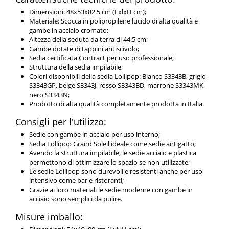
Dimensioni: 48x53x82.5 cm (LxlxH cm);
Materiale: Scocca in polipropilene lucido di alta qualità e
gambe in acciaio cromato;
Altezza della seduta da terra di 44.5 cm;
Gambe dotate di tappini antiscivolo;
Sedia certificata Contract per uso professionale;
Struttura della sedia impilabile;
Colori disponibili della sedia Lollipop: Bianco S3343B, grigio
S3343GP, beige S3343J, rosso S3343BD, marrone S3343MK,
nero S3343N;
Prodotto di alta qualità completamente prodotta in Italia.
Consigli per l'utilizzo:
Sedie con gambe in acciaio per uso interno;
Sedia Lollipop Grand Soleil ideale come sedie antigatto;
Avendo la struttura impilabile, le sedie acciaio e plastica
permettono di ottimizzare lo spazio se non utilizzate;
Le sedie Lollipop sono durevoli e resistenti anche per uso
intensivo come bar e ristoranti;
Grazie ai loro materiali le sedie moderne con gambe in
acciaio sono semplici da pulire.
Misure imballo: