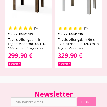










(5)
(2)
Codice:
FGL01383
Codice:
FGL01396
Tavolo Allungabile In
Tavolo Allungabile 90 x
Legno Moderno 90x120-
120 Estendibile 180 cm in
180 cm per Soggiorno
Legno Moderno
299,90 €
329,90 €
ESAURITO
ESAURITO
Newsletter
ISCRIVITI