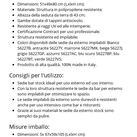
Dimensioni: 51x49x80 cm (LxlxH cm);
Materiale: Struttura in polipropilene resistente;
Altezza della seduta da terra di 43 cm;
Gambe dotate di tappini antiscivolo;
Resistente ai raggi UV ed alle intemperie;
Certificazione Contract per uso professionale;
Struttura resistente ed impilabile;
Colori disponibili delle sedie da esterno impilabili: Bianco
S6227B, antracite S6227Y, marrone S6227MK, beige S6227J,
grigio S6227GP, azzurro S6227AC, blu scuro S6227BP, blu
S6227BT, verde S6227VS;
Prodotto di alta qualità, 100% made in Italy.
Consigli per l'utilizzo:
Sedie bar stock ideali per uso esterno ed uso interno;
Con la loro struttura resistente le sedie da bar per esterno
sono impilabili per ottimizzare lo spazio;
Le sedie impilabili da esterno sono durevoli e resistenti
anche per uso intensivo come bar e ristoranti;
Grazie ai suoi materiali le sedie da esterno stock sono
semplici da pulire.
Misure imballo:
Dimensioni: 5x 67x59x105 (LxlxH cm);