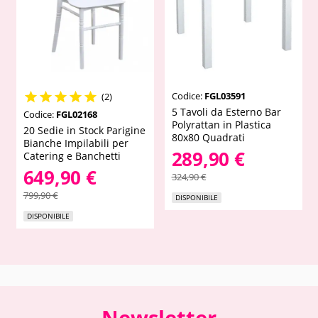
Codice:
FGL03591





(2)
5 Tavoli da Esterno Bar
Codice:
FGL02168
Polyrattan in Plastica
20 Sedie in Stock Parigine
80x80 Quadrati
Bianche Impilabili per
289,90 €
Catering e Banchetti
649,90 €
324,90 €
799,90 €
DISPONIBILE
DISPONIBILE
Newsletter