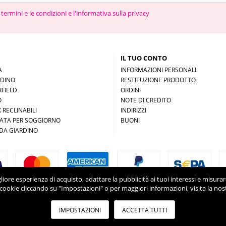
 termini e le condizioni e l'informativa sulla privacy
IL TUO CONTO
A
INFORMAZIONI PERSONALI
RDINO
RESTITUZIONE PRODOTTO
FIELD
ORDINI
O
NOTE DI CREDITO
 RECLINABILI
INDIRIZZI
ZATA PER SOGGIORNO
BUONI
DA GIARDINO
migliore esperienza di acquisto, adattare la pubblicità ai tuoi interessi e misur
cookie cliccando su "Impostazioni" o per maggiori informazioni, visita la nos
IMPOSTAZIONI
ACCETTA TUTTI
 2024 Froogalo - Viale Tunisia 46, 20124 Milano (Italia) - Partita IVA: 127528009