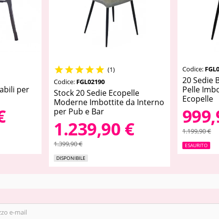
Codice:
FGL0





(1)
o
20 Sedie B
Codice:
FGL02190
abili per
Pelle Imb
Stock 20 Sedie Ecopelle
Ecopelle
Moderne Imbottite da Interno
€
999,
per Pub e Bar
1.239,90 €
1.199,90 €
1.399,90 €
ESAURITO
DISPONIBILE