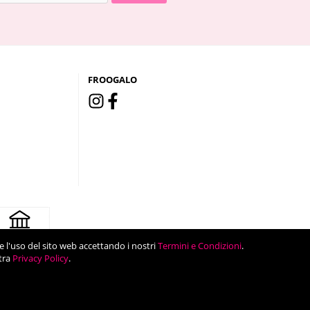
FROOGALO
are l'uso del sito web accettando i nostri
Termini e Condizioni
.
tra
Privacy Policy
.
66