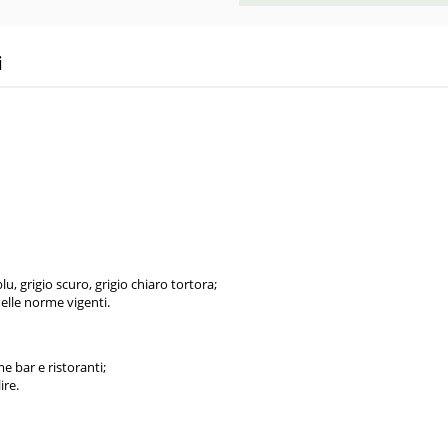
i
u, grigio scuro, grigio chiaro tortora;
delle norme vigenti.
 bar e ristoranti;
ire.