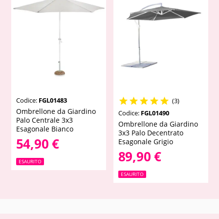
Codice:
FGL01483





(3)
Ombrellone da Giardino
Codice:
FGL01490
Palo Centrale 3x3
Ombrellone da Giardino
Esagonale Bianco
3x3 Palo Decentrato
54,90 €
Esagonale Grigio
89,90 €
ESAURITO
ESAURITO