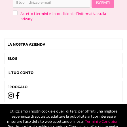
ISCRIVITI
Accetto i termini e le condizioni e l'informativa sulla
privacy
LA NOSTRA AZIENDA
BLOG
IL TUO CONTO
FROOGALO
Utilizziamo i nostri cookie e quelli di terzi per offrirti una migliore
esperienza di acquisto, adattare la pubblicità ai tuoi interessi e
misurare l'uso del sito web accettando i nostri
Termini e Condizioni
.
Puoi impostare i cookie cliccando su "Impostazioni" o per maggiori