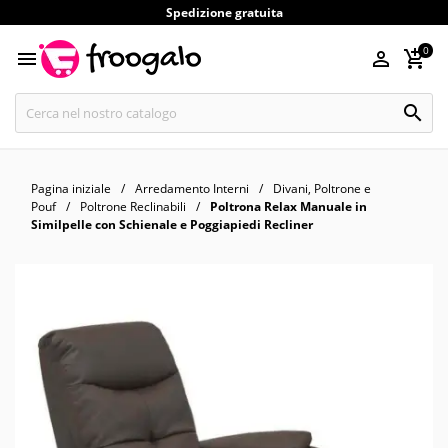
Spedizione gratuita
0




Pagina iniziale
Arredamento Interni
Divani, Poltrone e
Pouf
Poltrone Reclinabili
Poltrona Relax Manuale in
Similpelle con Schienale e Poggiapiedi Recliner