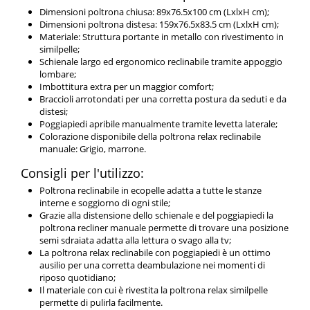
Dimensioni poltrona chiusa: 89x76.5x100 cm (LxlxH cm);
Dimensioni poltrona distesa: 159x76.5x83.5 cm (LxlxH cm);
Materiale: Struttura portante in metallo con rivestimento in
similpelle;
Schienale largo ed ergonomico reclinabile tramite appoggio
lombare;
Imbottitura extra per un maggior comfort;
Braccioli arrotondati per una corretta postura da seduti e da
distesi;
Poggiapiedi apribile manualmente tramite levetta laterale;
Colorazione disponibile della poltrona relax reclinabile
manuale: Grigio, marrone.
Consigli per l'utilizzo:
Poltrona reclinabile in ecopelle adatta a tutte le stanze
interne e soggiorno di ogni stile;
Grazie alla distensione dello schienale e del poggiapiedi la
poltrona recliner manuale permette di trovare una posizione
semi sdraiata adatta alla lettura o svago alla tv;
La poltrona relax reclinabile con poggiapiedi è un ottimo
ausilio per una corretta deambulazione nei momenti di
riposo quotidiano;
Il materiale con cui è rivestita la poltrona relax similpelle
permette di pulirla facilmente.