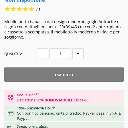





(1)
Mobile porta tv basso dal design moderno grigio Antracite e
Legno con dettagli in cuoio 120x39x45 cm con 2 ante, ripiano
e cassetto a scomparsa, il mobiletto tv moderno è ideale per
soggiorno.
-
+
QUANTITÀ:
ESAURITO
Bonus Mobili
Detrazione
50% BONUS MOBILI
.
Clicca qui
100% pagamenti sicuri!
Con bonifico bancario, carta di credito, PayPal, paga in 3 RATE
Paypal.
Spedizione gratuita