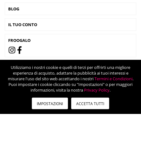
BLOG
IL TUO CONTO
FROOGALO
Utilizziamo i nostri cookie e quelli di terzi per offrirti una migliore
esperienza di acquisto, adattare la pubblicità ai tuoi interessi e
misurare l'uso del sito web accettando i nostri
Termini e Condizioni
.
Puoi impostare i cookie cliccando su "Impostazioni" o per maggiori
informazioni, visita la nostra
Privacy Policy
.
IMPOSTAZIONI
ACCETTA TUTTI
© 2024 Froogalo - Viale Tunisia 46, 20124 Milano (Italia) - Partita IVA:
12752800966