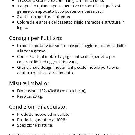
1 cassetto scorrevole con maniglia in finto cuoio;
1 apposito ripiano aperto per inserire consolle di qualsiasi
genere con apposito buco posteriore passa cavi;
2 ante con apertura battente;
Colore delle ante e del cassetto grigio antracite e struttura in
legno.
Consigli per l'utilizzo:
Il mobile porta tv basso è ideale per soggiorno e zone adibite
alla zona giorno;
Con le 2 ante, il mobile tv grigio antracite è perfetto per
collocare libri ed oggettistica varia;
Grazie al suo design moderno il piccolo mobile porta tv si
adatta a qualsiasi arredamento.
Misure imballo:
Dimensioni: 122x40x8.8 cm (LxlxH cm);
Peso ca. 23 kg.
Condizioni di acquisto:
Prodotto nuovo ed imballato;
Prodotto garantito al 100%;
Spedizione gratuita.