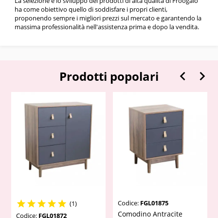
La selezione e lo sviluppo dei prodotti di alta qualità di Froogalo
ha come obiettivo quello di soddisfare i propri clienti,
proponendo sempre i migliori prezzi sul mercato e garantendo la
massima professionalità nell'assistenza prima e dopo la vendita.


Prodotti popolari
Codice:
FGL01875





(1)
Comodino Antracite
Codice:
FGL01872