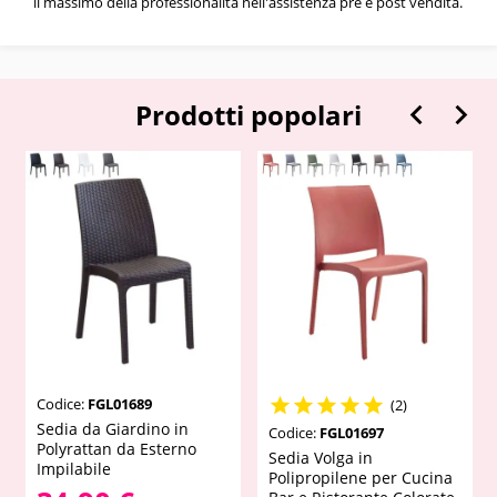
il massimo della professionalità nell'assistenza pre e post vendita.


Prodotti popolari
Codice:
FGL01689





(2)
Sedia da Giardino in
Codice:
FGL01697
Polyrattan da Esterno
Sedia Volga in
Impilabile
Polipropilene per Cucina