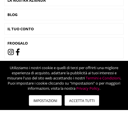
LA NOSTRA AZIENDA
BLOG
IL TUO CONTO
FROOGALO
Utilizziamo i nostri cookie e quelli di terzi per offrirti una migliore
esperienza di acquisto, adattare la pubblicità ai tuoi interessi e
misurare l'uso del sito web accettando i nostri
Termini e Condizioni
.
Puoi impostare i cookie cliccando su "Impostazioni" o per maggiori
informazioni, visita la nostra
Privacy Policy
.
IMPOSTAZIONI
ACCETTA TUTTI
© 2024 Froogalo - Viale Tunisia 46, 20124 Milano (Italia) - Partita IVA: