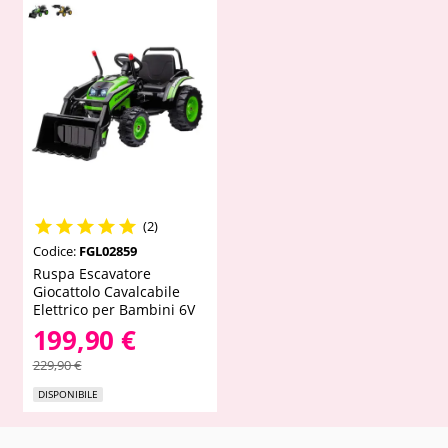





(2)
Codice:
FGL02859
Ruspa Escavatore
Giocattolo Cavalcabile
Elettrico per Bambini 6V
199,90 €
229,90 €
DISPONIBILE