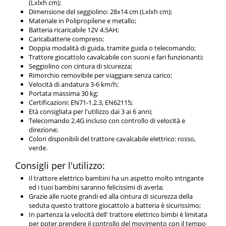
(Lxlxh cm);
Dimensione del seggiolino: 28x14 cm (Lxlxh cm);
Materiale in Polipropilene e metallo;
Batteria ricaricabile 12V 4.5AH;
Caricabatterie compreso;
Doppia modalità di guida, tramite guida o telecomando;
Trattore giocattolo cavalcabile con suoni e fari funzionanti;
Seggiolino con cintura di sicurezza;
Rimorchio removibile per viaggiare senza carico;
Velocità di andatura 3-6 km/h;
Portata massima 30 kg;
Certificazioni: EN71-1.2.3, EN62115;
Età consigliata per l'utilizzo dai 3 ai 6 anni;
Telecomando 2.4G incluso con controllo di velocità e
direzione;
Colori disponibili del trattore cavalcabile elettrico: rosso,
verde.
Consigli per l'utilizzo:
Il trattore elettrico bambini ha un aspetto molto intrigante
ed i tuoi bambini saranno felicissimi di averla;
Grazie alle ruote grandi ed alla cintura di sicurezza della
seduta questo trattore giocattolo a batteria è sicurissimo;
In partenza la velocità dell' trattore elettrico bimbi è limitata
per poter prendere il controllo del movimento con il tempo