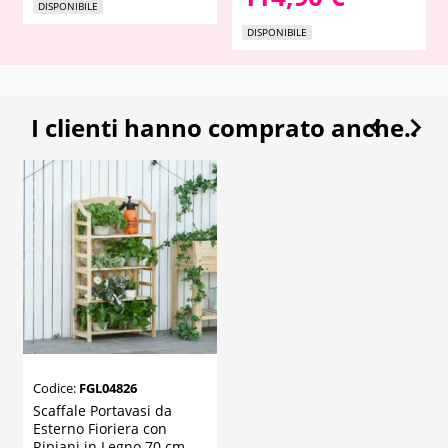
DISPONIBILE
DISPONIBILE


I clienti hanno comprato anche..
Codice:
FGL04826
Scaffale Portavasi da
Esterno Fioriera con
Ripiani in Legno 70 cm