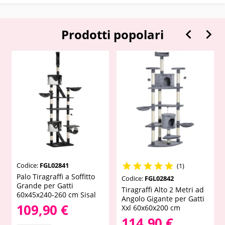


Prodotti popolari
Codice:
FGL02841





(1)
Palo Tiragraffi a Soffitto
Codice:
FGL02842
Grande per Gatti
Tiragraffi Alto 2 Metri ad
60x45x240-260 cm Sisal
Angolo Gigante per Gatti
109,90 €
Xxl 60x60x200 cm
114,90 €