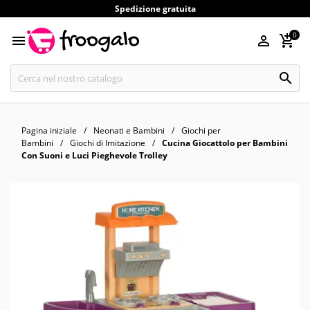
Spedizione gratuita
0




Pagina iniziale
Neonati e Bambini
Giochi per
Bambini
Giochi di Imitazione
Cucina Giocattolo per Bambini
Con Suoni e Luci Pieghevole Trolley