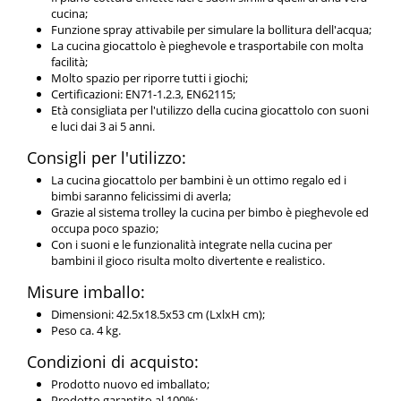
cucina;
Funzione spray attivabile per simulare la bollitura dell'acqua;
La cucina giocattolo è pieghevole e trasportabile con molta
facilità;
Molto spazio per riporre tutti i giochi;
Certificazioni: EN71-1.2.3, EN62115;
Età consigliata per l'utilizzo della cucina giocattolo con suoni
e luci dai 3 ai 5 anni.
Consigli per l'utilizzo:
La cucina giocattolo per bambini è un ottimo regalo ed i
bimbi saranno felicissimi di averla;
Grazie al sistema trolley la cucina per bimbo è pieghevole ed
occupa poco spazio;
Con i suoni e le funzionalità integrate nella cucina per
bambini il gioco risulta molto divertente e realistico.
Misure imballo:
Dimensioni: 42.5x18.5x53 cm (LxlxH cm);
Peso ca. 4 kg.
Condizioni di acquisto:
Prodotto nuovo ed imballato;
Prodotto garantito al 100%;