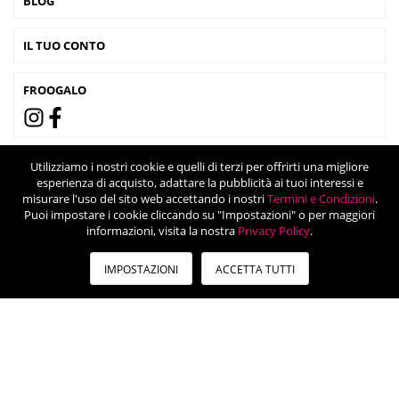
BLOG
IL TUO CONTO
FROOGALO
Utilizziamo i nostri cookie e quelli di terzi per offrirti una migliore
esperienza di acquisto, adattare la pubblicità ai tuoi interessi e
misurare l'uso del sito web accettando i nostri
Termini e Condizioni
.
Puoi impostare i cookie cliccando su "Impostazioni" o per maggiori
informazioni, visita la nostra
Privacy Policy
.
IMPOSTAZIONI
ACCETTA TUTTI
© 2024 Froogalo - Viale Tunisia 46, 20124 Milano (Italia) - Partita IVA:
12752800966

Made with