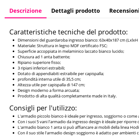
Descrizione
Dettagli prodotto
Recension
Caratteristiche tecniche del prodotto:
Dimensioni del guardaroba ingresso bianco: 63x40x187 cm (LxlxH
Materiale: Struttura in legno MDF certificato FSC;
Superficie accoppiata in melaminico laccato bianco lucido;
Chiusura ad 1 anta battente;
Ripiano superiore fisso;
3 ripiani inferiori estraibili;
Dotato di appendiabiti estraibile per capispalla;
profondità interna utile di 35,5 cm;
Altezza utile per capispalla di 147 cm;
Design moderno a forma arcuata;
Prodotto di alta qualità completamente made in Italy.
Consigli per l'utilizzo:
L'armadio piccolo bianco è ideale per ingresso, soggiorno o come
Con i suoi 5 vani l'armadio da ingresso design è ideale per riporre 
L'armadio bianco 1 anta si può affiancare ai mobili della linea Ho
Con il suo stile l'armadio design soggiorno è adatto per ambienti 