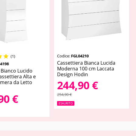
Codice:
FGL04210


(1)
Cassettiera Bianca Lucida
4198
Moderna 100 cm Laccata
 Bianco Lucido
Design Hodin
ssettiera Alta e
244,90 €
amera da Letto
254,90 €
90 €
ESAURITO