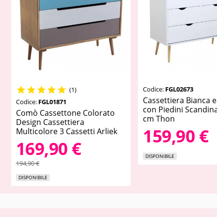
Codice:
FGL02673





(1)
Cassettiera Bianca 
Codice:
FGL01871
con Piedini Scandin
Comò Cassettone Colorato
cm Thon
Design Cassettiera
159,90 €
Multicolore 3 Cassetti Arliek
169,90 €
DISPONIBILE
194,90 €
DISPONIBILE