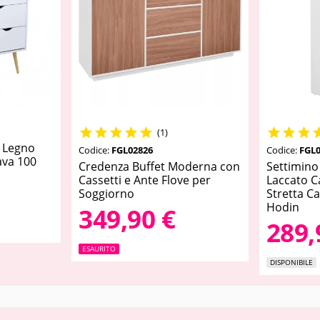








(1)
e Legno
Codice:
FGL02826
Codice:
FGL0
ava 100
Credenza Buffet Moderna con
Settimino
Cassetti e Ante Flove per
Laccato Ca
Soggiorno
Stretta C
Hodin
349,90 €
289,
ESAURITO
DISPONIBILE