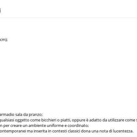
i
 cm);
 armadio sala da pranzo;
qualsiasi oggetto come bicchieri o piatti, oppure è adatto da utilizzare come 
din per creare un ambiente uniforme e coordinato;
contemporanei ma inserita in contesti classici dona una nota di lucentezza.