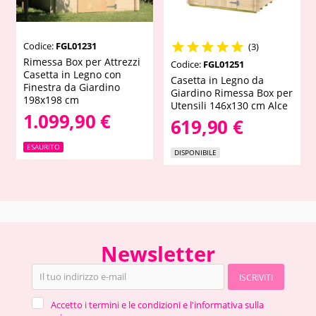
Codice:
FGL01231





(3)
Rimessa Box per Attrezzi
Codice:
FGL01251
Casetta in Legno con
Casetta in Legno da
Finestra da Giardino
Giardino Rimessa Box per
198x198 cm
Utensili 146x130 cm Alce
1.099,90 €
619,90 €
ESAURITO
DISPONIBILE
Newsletter
ISCRIVITI
Accetto i termini e le condizioni e l'informativa sulla