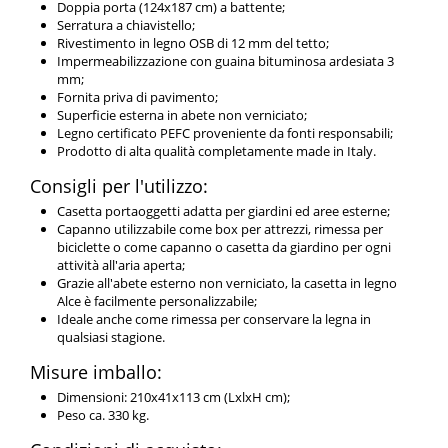
Doppia porta (124x187 cm) a battente;
Serratura a chiavistello;
Rivestimento in legno OSB di 12 mm del tetto;
Impermeabilizzazione con guaina bituminosa ardesiata 3
mm;
Fornita priva di pavimento;
Superficie esterna in abete non verniciato;
Legno certificato PEFC proveniente da fonti responsabili;
Prodotto di alta qualità completamente made in Italy.
Consigli per l'utilizzo:
Casetta portaoggetti adatta per giardini ed aree esterne;
Capanno utilizzabile come box per attrezzi, rimessa per
biciclette o come capanno o casetta da giardino per ogni
attività all'aria aperta;
Grazie all'abete esterno non verniciato, la casetta in legno
Alce è facilmente personalizzabile;
Ideale anche come rimessa per conservare la legna in
qualsiasi stagione.
Misure imballo:
Dimensioni: 210x41x113 cm (LxlxH cm);
Peso ca. 330 kg.