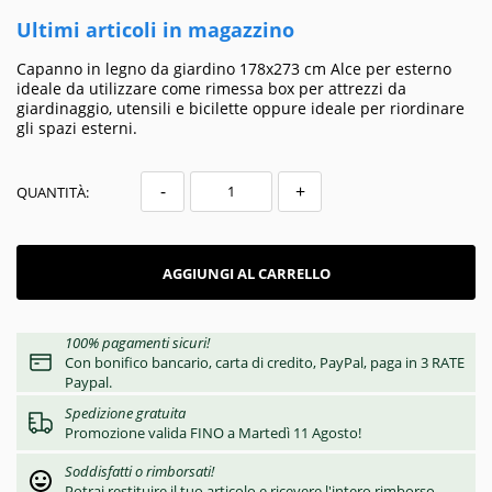
Ultimi articoli in magazzino
Capanno in legno da giardino 178x273 cm Alce per esterno
ideale da utilizzare come rimessa box per attrezzi da
giardinaggio, utensili e bicilette oppure ideale per riordinare
gli spazi esterni.
-
+
QUANTITÀ:
AGGIUNGI AL CARRELLO
100% pagamenti sicuri!
Con bonifico bancario, carta di credito, PayPal, paga in 3 RATE
Paypal.
Spedizione gratuita
Promozione valida FINO a Martedì 11 Agosto!
Soddisfatti o rimborsati!
Potrai restituire il tuo articolo e ricevere l'intero rimborso.