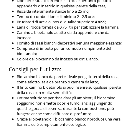
Non necessita di corrente elettrica è pertanto possibile
appenderlo o inserirlo in qualsiasi parete della casa;
Riscalda interamente stanze fino a 25 mq;
Tempo di combustione di minimo 2 - 2.5 ore;
Bruciatori di acciaio inox di qualità superiore 430SS;
Lana di roccia fornita da 0.75 litri per stabilizzare la fiamma;
Camino a bioetanolo adatto sia da appendere che da
incasso;
Fornito di sassi bianchi decorativi per una maggior eleganza;
Compreso di imbuto per un comodo riempimento del
bioetanolo;
Colore del biocamino da incasso 90 cm: Bianco.
Consigli per l'utilizzo:
Biocamino bianco da parete ideale per gli interni della casa,
come salotto, sala da pranzo o camera da letto;
Il finto camino bioetanolo si può inserire su qualsiasi parete
della casa con molta semplicità;
Ottima soluzione per riscaldare gli ambienti, il biocamino
soggiorno non emette odori e fumo, anzi aggiungendo
qualche goccia di essenza, durante la combustione, può
fungere anche come diffusore di profumo;
Grazie al bioetanolo il biocamino bianco riproduce una vera
fiamma ed è completamente ecologico.