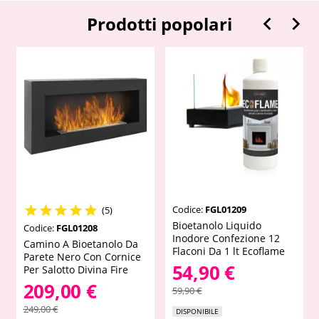


Prodotti popolari
Codice:
FGL01209





(5)
Bioetanolo Liquido
Codice:
FGL01208
Inodore Confezione 12
Camino A Bioetanolo Da
Flaconi Da 1 lt Ecoflame
Parete Nero Con Cornice
54,90 €
Per Salotto Divina Fire
209,00 €
59,90 €
249,00 €
DISPONIBILE