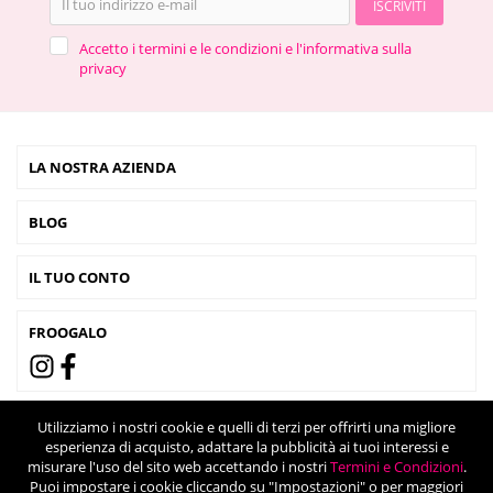
ISCRIVITI
Accetto i termini e le condizioni e l'informativa sulla
privacy
LA NOSTRA AZIENDA
BLOG
IL TUO CONTO
FROOGALO
Utilizziamo i nostri cookie e quelli di terzi per offrirti una migliore
esperienza di acquisto, adattare la pubblicità ai tuoi interessi e
misurare l'uso del sito web accettando i nostri
Termini e Condizioni
.
Puoi impostare i cookie cliccando su "Impostazioni" o per maggiori