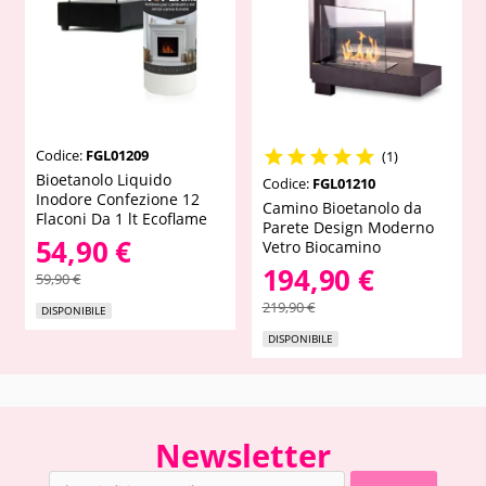
Codice:
FGL01209





(1)
Bioetanolo Liquido
Codice:
FGL01210
Inodore Confezione 12
Camino Bioetanolo da
Flaconi Da 1 lt Ecoflame
Parete Design Moderno
54,90 €
Vetro Biocamino
194,90 €
59,90 €
219,90 €
DISPONIBILE
DISPONIBILE
Newsletter