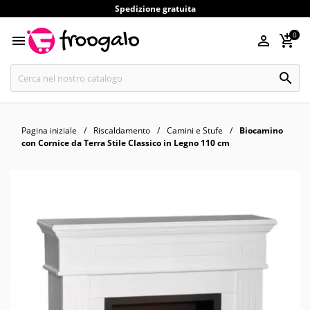
Spedizione gratuita
0




Pagina iniziale
Riscaldamento
Camini e Stufe
Biocamino
con Cornice da Terra Stile Classico in Legno 110 cm