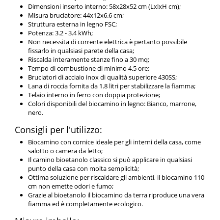
Dimensioni inserto interno: 58x28x52 cm (LxlxH cm);
Misura bruciatore: 44x12x6.6 cm;
Struttura esterna in legno FSC;
Potenza: 3.2 - 3.4 kWh;
Non necessita di corrente elettrica è pertanto possibile
fissarlo in qualsiasi parete della casa;
Riscalda interamente stanze fino a 30 mq;
Tempo di combustione di minimo 4.5 ore;
Bruciatori di acciaio inox di qualità superiore 430SS;
Lana di roccia fornita da 1.8 litri per stabilizzare la fiamma;
Telaio interno in ferro con doppia protezione;
Colori disponibili del biocamino in legno: Bianco, marrone,
nero.
Consigli per l'utilizzo:
Biocamino con cornice ideale per gli interni della casa, come
salotto o camera da letto;
Il camino bioetanolo classico si può applicare in qualsiasi
punto della casa con molta semplicità;
Ottima soluzione per riscaldare gli ambienti, il biocamino 110
cm non emette odori e fumo;
Grazie al bioetanolo il biocamino da terra riproduce una vera
fiamma ed è completamente ecologico.