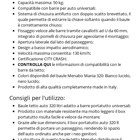
Capacità massima: 50 kg;
Compatibile con barre per auto universali;
Sistema di chiusura antifurto con doppio scatto brevettato, il
quale permette di estrarre la chiave soltanto quando il baule
è correttamente chiuso;
Fissaggio veloce alle barre tramite cavallotti ad U da 60 mm,
integrato di pomelli di chiusura per agevolarne il montaggio;
Apertura laterale dal lato del passeggero;
Design a basso impatto aerodinamico;
Velocità massima consentita: 130 km/h;
Certificazione CITY CRASH;
CONTROLLA QUI
le informazioni di compatibilità con le
barre da tetto;
Colori disponibili del baule Menabo Mania 320: Bianco lucido,
nero lucido;
Prodotto di alta qualità completamente made in Italy.
Consigli per l'utilizzo:
Baule tetto auto 320 litri adatto a barre portatutto universali;
Prodotto con materiale resistente ma molto leggero il box
portatutto risulta facile e veloce da montare;
Grazie alle sue dimensioni, il box portatutto auto 320 lt
permette di portare un passeggino, rendendo lo spazio
dell'auto ordinato anche per i neo genitori;
La struttura di questo baule tetto Menabo distribuisce il